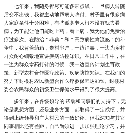
七年来，我随身都尽可能多带点钱，一旦病人转院
后交不出钱，我都主动地帮病人垫付。村子里有很多病
人家庭条件十分困难，有些孤寡老人根本没有钱去看
病，为了能让他们能吃上药，看上病，我为他们免费治
疗过多次。在防治＂非典＂和＂高致病性禽流感＂的斗
争中，我背着药箱，走村串户，一边消毒，一边为乡村
群众耐心细致地宣讲疾病防控知识。在日常工作中，在
一边为群众拿药打针的时候，我一边宣传计划生育政
策、新型农村合作医疗政策、疾病防控知识。在我们的
努力下封楼村农民新型合作医疗参保率达98%。封楼村
委会农民群众的初级卫生保健水平得到了很大提高。
多年来，在各级领导的'帮助和同事们的支持下，无
论是思想方面，还是业务方面，都取得了一定成绩，并
得到上级领导和广大村民的一致好评。但我深知与其它
同事相比还有差距，自己尚须进一步加强理论学习，并