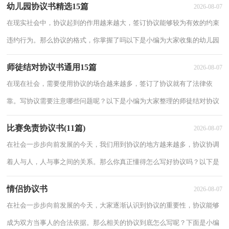
幼儿园协议书精选15篇
2026-08-07
议书1合
在现实社会中，协议起到的作用越来越大，签订协议能够较为有效的约束
违约行为。那么协议的格式，你掌握了吗以下是小编为大家收集的幼儿园
协议书，仅供参考，欢迎大家阅读。幼儿园协议书1出租人： （以下简称
师徒结对协议书通用15篇
2026-08-07
甲方）
在现在社会，需要使用协议的场合越来越多，签订了协议就有了法律依
靠。写协议需要注意哪些问题呢？以下是小编为大家整理的师徒结对协议
书，欢迎阅读，希望大家能够喜欢。师徒结对协议书1为使青年教师在名
比赛免责协议书(11篇)
2026-08-07
优教师的指
在社会一步步向前发展的今天，我们用到协议的地方越来越多，协议协调
着人与人，人与事之间的关系。那么你真正懂得怎么写好协议吗？以下是
小编整理的比赛免责协议书，仅供参考，希望能够帮助到大家。比赛免责
情侣协议书
2026-08-07
协议书1
在社会一步步向前发展的今天，大家逐渐认识到协议的重要性，协议能够
成为双方当事人的合法依据。那么相关的协议到底怎么写呢？下面是小编