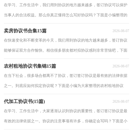
在学习、工作生活中，我们用到协议的地方越来越多，签订协议可以保护
当事人的合法权益。那么你真正懂得怎么写好协议吗？下面是小编整理的
高校与企业合作协议书，欢迎大家借鉴与参考，希望对大家有所帮助。高
卖房协议书合集15篇
2026-08-07
校与企业
在快速变化和不断变革的今天，我们用到协议的地方越来越多，签订协议
能够保证双方合作愉快。相信很多朋友都对拟协议感到非常苦恼吧，下面
是小编为大家整理的卖房协议书，希望对大家有所帮助。卖房协议书1卖
农村租地协议书集锦15篇
2026-08-07
方：__
在当下社会，很多场合都离不了协议，签订签订协议是最有效的法律依据
之一。到底应如何拟定协议呢？下面是小编为大家整理的农村租地协议
书，欢迎阅读与收藏。农村租地协议书1甲方：(租赁)乙方：(承租)为保护
代加工协议书(15篇)
2026-08-07
荒地
在学习、工作生活中，大家逐渐认识到协议的重要性，签订签订协议是最
有效的法律依据之一。协议的注意事项有许多，你确定会写吗？下面是小
编收集整理的代加工协议书，仅供参考，希望能够帮助到大家。代加工协