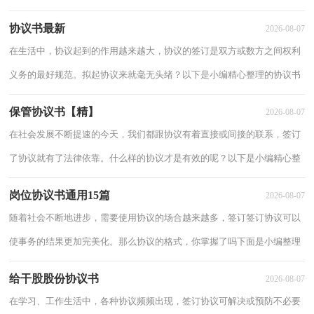
为大家整理的情侣协议书，仅供参考，欢迎大家阅读。情侣协议书1甲
协议书最新
2026-08-07
方：乙方：
在生活中，协议起到的作用越来越大，协议的签订是双方或数方之间权利
义务的最好规范。拟起协议来就毫无头绪？以下是小编精心整理的协议书
最新，欢迎大家借鉴与参考，希望对大家有所帮助。协议书最新1甲方：
保管协议书【精】
2026-08-07
黄州火车
在社会发展不断提速的今天，我们都跟协议有着直接或间接的联系，签订
了协议就有了法律依靠。什么样的协议才是有效的呢？以下是小编精心整
理的保管协议书，仅供参考，希望能够帮助到大家。保管协议书1保安人
岗位协议书通用15篇
2026-08-07
员在签订
随着社会不断地进步，需要使用协议的场合越来越多，签订签订协议可以
使事务的结果更加完美化。那么协议的格式，你掌握了吗下面是小编整理
的岗位协议书，仅供参考，大家一起来看看吧。岗位协议书1甲方：乙
给干股股份协议书
2026-08-07
方：根据甲
在学习、工作生活中，各种协议频频出现，签订协议可解决或预防不必要