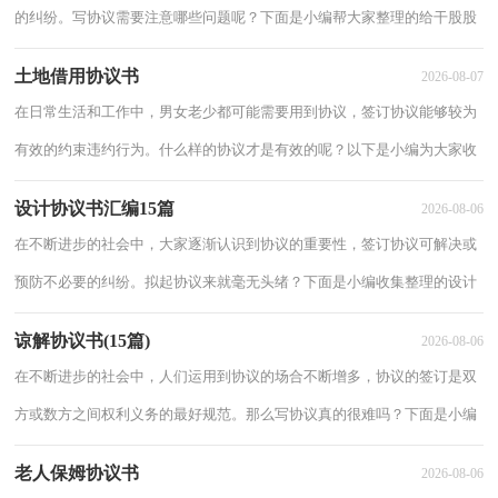
的纠纷。写协议需要注意哪些问题呢？下面是小编帮大家整理的给干股股
份协议书，希望能够帮助到大家。给干股股份协议书1甲方：（公司名
土地借用协议书
2026-08-07
称）乙方：
在日常生活和工作中，男女老少都可能需要用到协议，签订协议能够较为
有效的约束违约行为。什么样的协议才是有效的呢？以下是小编为大家收
集的土地借用协议书，欢迎大家分享。土地借用协议书1发包方： 经济合
设计协议书汇编15篇
2026-08-06
作社(
在不断进步的社会中，大家逐渐认识到协议的重要性，签订协议可解决或
预防不必要的纠纷。拟起协议来就毫无头绪？下面是小编收集整理的设计
协议书，仅供参考，欢迎大家阅读。设计协议书1甲方：乙方：设计公司
谅解协议书(15篇)
2026-08-06
(设计人
在不断进步的社会中，人们运用到协议的场合不断增多，协议的签订是双
方或数方之间权利义务的最好规范。那么写协议真的很难吗？下面是小编
为大家整理的谅解协议书，希望能够帮助到大家。谅解协议书1甲方：身
老人保姆协议书
2026-08-06
份证号码