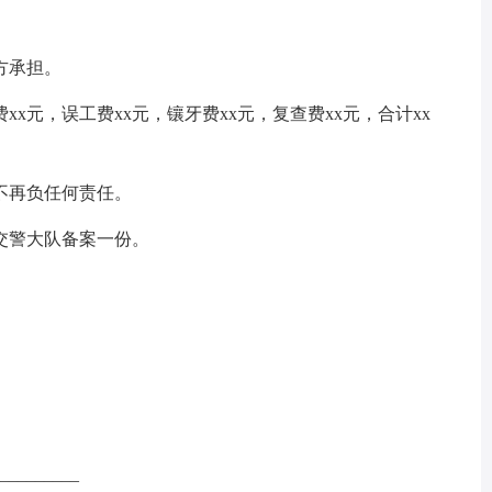
方承担。
元，误工费xx元，镶牙费xx元，复查费xx元，合计xx
再负任何责任。
警大队备案一份。
_______