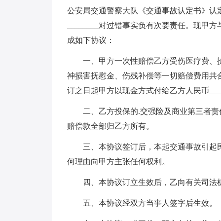
公安局交通警察大队《交通事故认定书》认定，
________对过错事实负有次要责任。现
成如下协议：
一、甲方一次性赔偿乙方受伤医疗费、护
神损害抚慰金、伤残补偿等一切赔偿费用共合计人
订之日起甲方以现金方式付给乙方人民币____拾
二、乙方投保的.交强险及商业第三者责
赔偿款全部归乙方所有。
三、本协议签订后，本起交通事故引起民
何理由向甲方主张任何权利。
四、本协议订立生效后，乙向有关司法机
五、本协议经双方当事人签字后生效。