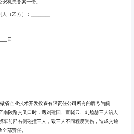
安机关备案一份。
（乙方）：________
___日
驾驶安徽省企业技术开发投资有限责任公司所有的牌号为皖
行驶至南陵路交叉口时，遇刘建国、宣晓云、刘煊赫三人沿人
7号轿车前部右侧碰撞三人，致三人不同程度受伤，造成交通
故全部责任。