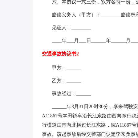
六、本协议一式三份，双方各持一份，公
赔偿义务人（甲方）：________赔偿权利人
见证人：________
____年___月___日______年______月___
交通事故协议书2
甲方：______
乙方：______
事故经过：______
______年3月31日20时30分，李来
A11867号本田轿车沿长江东路由西向东
行横道由南向北横过长江东路，皖A1186
事故。该起事故后经交警部门认定李来负事